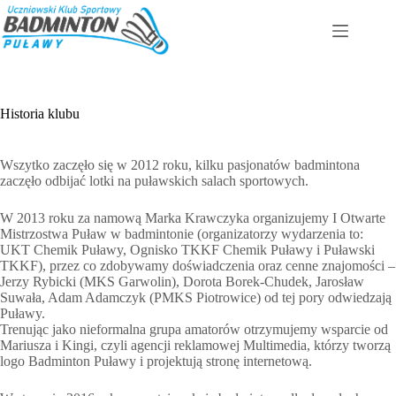
Przejdź
do
treści
Historia klubu
Wszytko zaczęło się w 2012 roku, kilku pasjonatów badmintona
zaczęło odbijać lotki na puławskich salach sportowych.
W 2013 roku za namową Marka Krawczyka organizujemy I Otwarte
Mistrzostwa Puław w badmintonie (organizatorzy wydarzenia to:
UKT Chemik Puławy, Ognisko TKKF Chemik Puławy i Puławski
TKKF), przez co zdobywamy doświadczenia oraz cenne znajomości –
Jerzy Rybicki (MKS Garwolin), Dorota Borek-Chudek, Jarosław
Suwała, Adam Adamczyk (PMKS Piotrowice) od tej pory odwiedzają
Puławy.
Trenując jako nieformalna grupa amatorów otrzymujemy wsparcie od
Mariusza i Kingi, czyli agencji reklamowej Multimedia, którzy tworzą
logo Badminton Puławy i projektują stronę internetową.