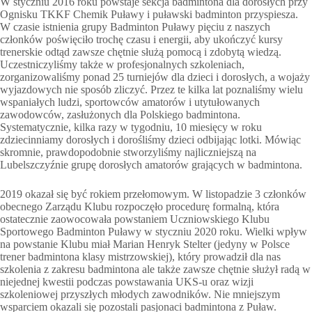
W styczniu 2016 roku powstaje sekcja badmintona dla dorosłych przy
Ognisku TKKF Chemik Puławy i puławski badminton przyspiesza.
W czasie istnienia grupy Badminton Puławy pięciu z naszych
członków poświęciło trochę czasu i energii, aby ukończyć kursy
trenerskie odtąd zawsze chętnie służą pomocą i zdobytą wiedzą.
Uczestniczyliśmy także w profesjonalnych szkoleniach,
zorganizowaliśmy ponad 25 turniejów dla dzieci i dorosłych, a wojaży
wyjazdowych nie sposób zliczyć. Przez te kilka lat poznaliśmy wielu
wspaniałych ludzi, sportowców amatorów i utytułowanych
zawodowców, zasłużonych dla Polskiego badmintona.
Systematycznie, kilka razy w tygodniu, 10 miesięcy w roku
zdziecinniamy dorosłych i dorośliśmy dzieci odbijając lotki. Mówiąc
skromnie, prawdopodobnie stworzyliśmy najliczniejszą na
Lubelszczyźnie grupę dorosłych amatorów grających w badmintona.
2019 okazał się być rokiem przełomowym. W listopadzie 3 członków
obecnego Zarządu Klubu rozpoczęło procedurę formalną, która
ostatecznie zaowocowała powstaniem Uczniowskiego Klubu
Sportowego Badminton Puławy w styczniu 2020 roku. Wielki wpływ
na powstanie Klubu miał Marian Henryk Stelter (jedyny w Polsce
trener badmintona klasy mistrzowskiej), który prowadził dla nas
szkolenia z zakresu badmintona ale także zawsze chętnie służył radą w
niejednej kwestii podczas powstawania UKS-u oraz wizji
szkoleniowej przyszłych młodych zawodników. Nie mniejszym
wsparciem okazali się pozostali pasjonaci badmintona z Puław.